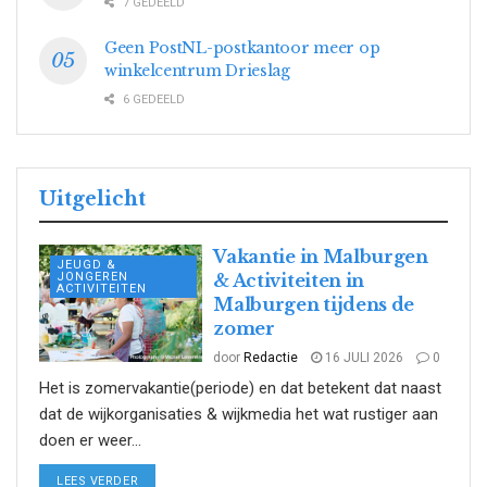
7 GEDEELD
Geen PostNL-postkantoor meer op
winkelcentrum Drieslag
6 GEDEELD
Uitgelicht
Vakantie in Malburgen
JEUGD &
JONGEREN
& Activiteiten in
ACTIVITEITEN
Malburgen tijdens de
zomer
door
Redactie
16 JULI 2026
0
Het is zomervakantie(periode) en dat betekent dat naast
dat de wijkorganisaties & wijkmedia het wat rustiger aan
doen er weer...
DETAILS
LEES VERDER