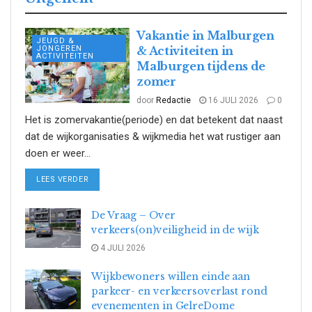
Vakantie in Malburgen
JEUGD &
JONGEREN
& Activiteiten in
ACTIVITEITEN
Malburgen tijdens de
zomer
door
Redactie
16 JULI 2026
0
Het is zomervakantie(periode) en dat betekent dat naast
dat de wijkorganisaties & wijkmedia het wat rustiger aan
doen er weer...
DETAILS
LEES VERDER
De Vraag – Over
verkeers(on)veiligheid in de wijk
4 JULI 2026
Wijkbewoners willen einde aan
parkeer- en verkeersoverlast rond
evenementen in GelreDome