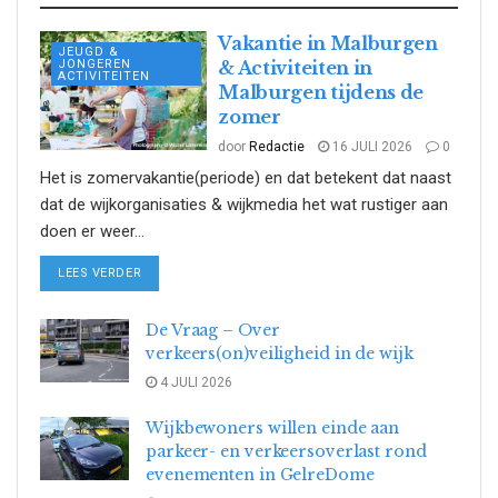
Vakantie in Malburgen
JEUGD &
JONGEREN
& Activiteiten in
ACTIVITEITEN
Malburgen tijdens de
zomer
door
Redactie
16 JULI 2026
0
Het is zomervakantie(periode) en dat betekent dat naast
dat de wijkorganisaties & wijkmedia het wat rustiger aan
doen er weer...
DETAILS
LEES VERDER
De Vraag – Over
verkeers(on)veiligheid in de wijk
4 JULI 2026
Wijkbewoners willen einde aan
parkeer- en verkeersoverlast rond
evenementen in GelreDome