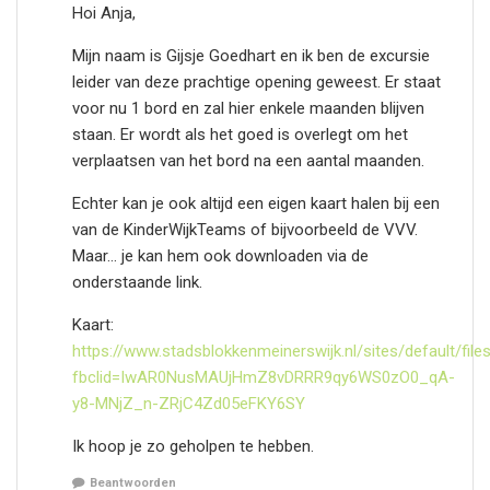
Hoi Anja,
Mijn naam is Gijsje Goedhart en ik ben de excursie
leider van deze prachtige opening geweest. Er staat
voor nu 1 bord en zal hier enkele maanden blijven
staan. Er wordt als het goed is overlegt om het
verplaatsen van het bord na een aantal maanden.
Echter kan je ook altijd een eigen kaart halen bij een
van de KinderWijkTeams of bijvoorbeeld de VVV.
Maar… je kan hem ook downloaden via de
onderstaande link.
Kaart:
https://www.stadsblokkenmeinerswijk.nl/sites/default/fil
fbclid=IwAR0NusMAUjHmZ8vDRRR9qy6WS0zO0_qA-
y8-MNjZ_n-ZRjC4Zd05eFKY6SY
Ik hoop je zo geholpen te hebben.
Beantwoorden