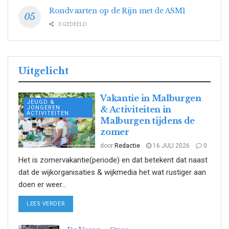
Rondvaarten op de Rijn met de ASM1
3 GEDEELD
Uitgelicht
Vakantie in Malburgen
JEUGD &
JONGEREN
& Activiteiten in
ACTIVITEITEN
Malburgen tijdens de
zomer
door
Redactie
16 JULI 2026
0
Het is zomervakantie(periode) en dat betekent dat naast
dat de wijkorganisaties & wijkmedia het wat rustiger aan
doen er weer...
DETAILS
LEES VERDER