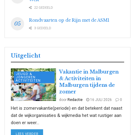
22 GEDEELD
Rondvaarten op de Rijn met de ASM1
3 GEDEELD
Uitgelicht
Vakantie in Malburgen
JEUGD &
JONGEREN
& Activiteiten in
ACTIVITEITEN
Malburgen tijdens de
zomer
door
Redactie
16 JULI 2026
0
Het is zomervakantie(periode) en dat betekent dat naast
dat de wijkorganisaties & wijkmedia het wat rustiger aan
doen er weer...
DETAILS
LEES VERDER