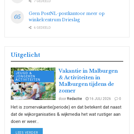
7 GEDEELD
Geen PostNL-postkantoor meer op
winkelcentrum Drieslag
6 GEDEELD
Uitgelicht
Vakantie in Malburgen
JEUGD &
JONGEREN
& Activiteiten in
ACTIVITEITEN
Malburgen tijdens de
zomer
door
Redactie
16 JULI 2026
0
Het is zomervakantie(periode) en dat betekent dat naast
dat de wijkorganisaties & wijkmedia het wat rustiger aan
doen er weer...
DETAILS
LEES VERDER