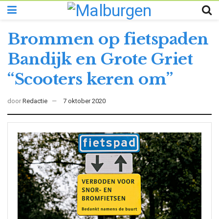
Brommen op fietspaden
Bandijk en Grote Griet
“Scooters keren om”
door
Redactie
7 oktober 2020