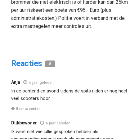
brommer die niet elektrisch is of harder kan dan 25km
per uur riskeert een boete van €95,- Euro (plus
administratiekosten.) Politie voert in verband met de
extra maatregelen meer controles uit.
Reacties
8
Anja
6 jaar geleden
In de ochtend en avond tijdens de spits rijden er nog heel
veel scooters hoor.
Beantwoorden
Dijkbewoner
6 jaar geleden
Ik weet niet wie jullie gesproken hebben als
aanwonenden maar ik merk als aanwonende geen