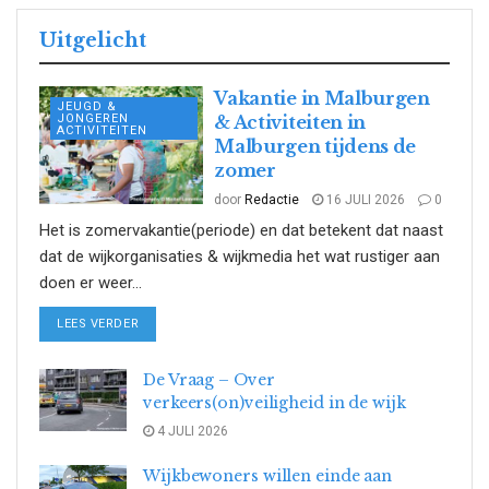
Uitgelicht
Vakantie in Malburgen
JEUGD &
JONGEREN
& Activiteiten in
ACTIVITEITEN
Malburgen tijdens de
zomer
door
Redactie
16 JULI 2026
0
Het is zomervakantie(periode) en dat betekent dat naast
dat de wijkorganisaties & wijkmedia het wat rustiger aan
doen er weer...
DETAILS
LEES VERDER
De Vraag – Over
verkeers(on)veiligheid in de wijk
4 JULI 2026
Wijkbewoners willen einde aan