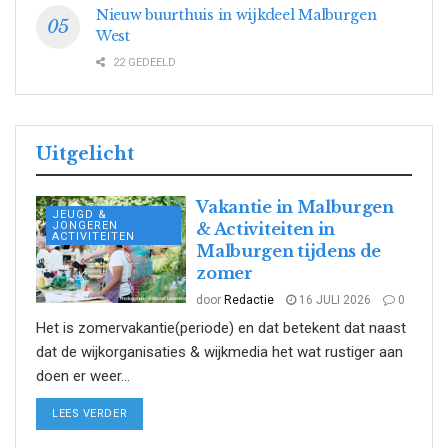
Nieuw buurthuis in wijkdeel Malburgen
West
22 GEDEELD
Uitgelicht
Vakantie in Malburgen
JEUGD &
JONGEREN
& Activiteiten in
ACTIVITEITEN
Malburgen tijdens de
zomer
door
Redactie
16 JULI 2026
0
Het is zomervakantie(periode) en dat betekent dat naast
dat de wijkorganisaties & wijkmedia het wat rustiger aan
doen er weer...
DETAILS
LEES VERDER