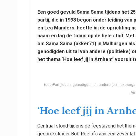
Een goed gevuld Sama Sama tijdens het 25
partij, die in 1998 begon onder leiding va
en Lea Manders, heette bij de oprichting n
naam en lag de focus op de hele stad. Met 
om Sama Sama (akker71) in Malburgen als 
genodigden uit tal van andere (politieke) 
het thema ‘Hoe leef jij in Arnhem’ vooruit t
(oud)Partijleden, genodigden uit andere (politieke)org
Ar
‘Hoe leef jij in Arnh
Centraal stond tijdens de feestavond het thema 
gespreksleider Bob Roelofs aan een zevental