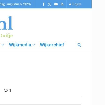
ag, augustus 6, 2026
Login
g
Wijkmedia
Wijkarchief
1