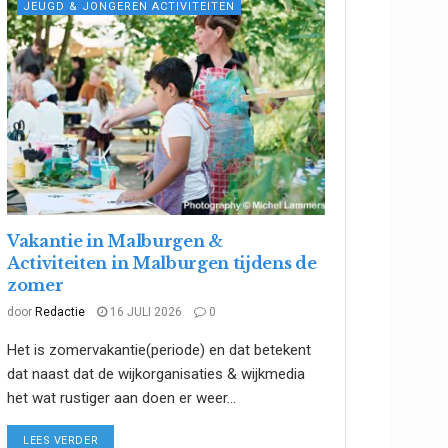
JEUGD & JONGEREN ACTIVITEITEN
Vakantie in Malburgen &
Activiteiten in Malburgen tijdens de
zomer
door
Redactie
16 JULI 2026
0
Het is zomervakantie(periode) en dat betekent
dat naast dat de wijkorganisaties & wijkmedia
het wat rustiger aan doen er weer...
DETAILS
LEES VERDER