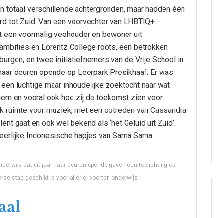
n totaal verschillende achtergronden, maar hadden één
d tot Zuid. Van een voorvechter van LHBTIQ+
ot een voormalig veehouder en bewoner uit
 ambities en Lorentz College roots, een betrokken
burgen, en twee initiatiefnemers van de Vrije School in
 haar deuren opende op Leerpark Presikhaaf. Er was
een luchtige maar inhoudelijke zoektocht naar wat
em en vooral ook hoe zij de toekomst zien voor
ook ruimte voor muziek, met een optreden van Cassandra
nt gaat en ook wel bekend als ‘het Geluid uit Zuid’.
eerlijke Indonesische hapjes van Sama Sama.
nderwijs dat dit jaar haar deuren opende gaven een toelichting op
se stad geschikt is voor allerlei soorten onderwijs
aal