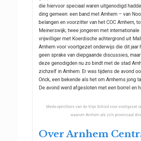
die hiervoor speciaal waren uitgenodigd hadde
ding gemeen: een band met Arnhem – van Noor
belangen en voorzitter van het COC Arnhem, t
Meinerswijk; twee jongeren met internationale
vrijwilliger met Koerdische achtergrond uit Mal
Arnhem voor voortgezet onderwijs die dit jaar
geen sprake van diepgaande discussies, maar 
deze genodigden nu zo bindt met de stad Arnh
zichzelf in Arnhem. Er was tijdens de avond 
Onck, een bekende als het om Arnhems jong tale
De avond werd afgesloten met een borrel en h
Mede-oprichters van de Vrije School voor voortgezet o
waarom Arnhem als zo’n provinciaal diver
Over Arnhem Centr