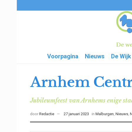
Voorpagina
Nieuws
De Wijk
Arnhem Centraa
Jubileumfeest van Arnhems enige st
door
Redactie
27 januari 2023
in
Malburgen
,
Nieuws
,
N