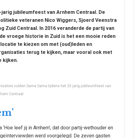
-jarig jubileumfeest van Arnhem Centraal. De
n politieke veteranen Nico Wiggers, Sjoerd Veenstra
og Zuid Centraal. In 2016 veranderde de partij van
de vroege historie in Zuid is het een mooie reden
locatie te kiezen om met (oud)leden en
organisaties terug te kijken, maar vooral ook met
e kijken.
anisaties vulden Sama Sama tijdens het 25 jarig jubileumfeest van
nhem Centraal
em’
‘Hoe leef jij in Arnhem’, dat door partij-wethouder en
 geïnterviewden werd voorgelegd. De zeven gasten