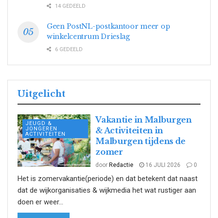
14 GEDEELD
Geen PostNL-postkantoor meer op
winkelcentrum Drieslag
6 GEDEELD
Uitgelicht
Vakantie in Malburgen
JEUGD &
JONGEREN
& Activiteiten in
ACTIVITEITEN
Malburgen tijdens de
zomer
door
Redactie
16 JULI 2026
0
Het is zomervakantie(periode) en dat betekent dat naast
dat de wijkorganisaties & wijkmedia het wat rustiger aan
doen er weer...