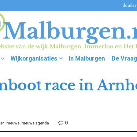
donderd
Wijkorganisaties
In Malburgen
De Vraa
enboot race in Arnh
0
gen
,
Nieuws
,
Nieuws agenda