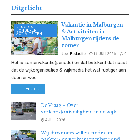
Uitgelicht
Vakantie in Malburgen
JEUGD &
JONGEREN
& Activiteiten in
ACTIVITEITEN
Malburgen tijdens de
zomer
door
Redactie
16 JULI 2026
0
Het is zomervakantie(periode) en dat betekent dat naast
dat de wijkorganisaties & wijkmedia het wat rustiger aan
doen er weer...
DETAILS
LEES VERDER
De Vraag – Over
verkeers(on)veiligheid in de wijk
4 JULI 2026
Wijkbewoners willen einde aan
parkeer- en verkeersoverlast rond