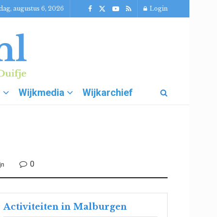
ag, augustus 6, 2026
Login
g
Wijkmedia
Wijkarchief
0
jn
Activiteiten in Malburgen