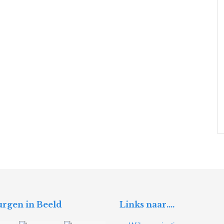
rgen in Beeld
Links naar….