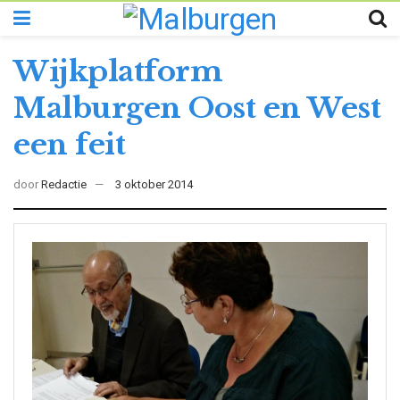
Wijkplatform
Malburgen Oost en West
een feit
door
Redactie
3 oktober 2014