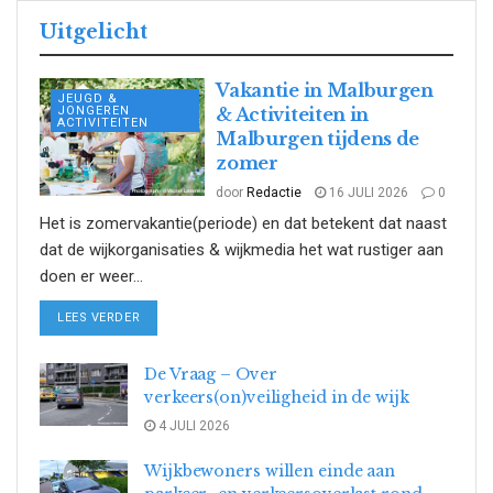
Uitgelicht
Vakantie in Malburgen
JEUGD &
JONGEREN
& Activiteiten in
ACTIVITEITEN
Malburgen tijdens de
zomer
door
Redactie
16 JULI 2026
0
Het is zomervakantie(periode) en dat betekent dat naast
dat de wijkorganisaties & wijkmedia het wat rustiger aan
doen er weer...
DETAILS
LEES VERDER
De Vraag – Over
verkeers(on)veiligheid in de wijk
4 JULI 2026
Wijkbewoners willen einde aan