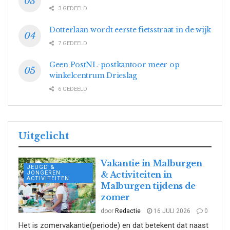
3 GEDEELD
Dotterlaan wordt eerste fietsstraat in de wijk
7 GEDEELD
Geen PostNL-postkantoor meer op
winkelcentrum Drieslag
6 GEDEELD
Uitgelicht
Vakantie in Malburgen
JEUGD &
JONGEREN
& Activiteiten in
ACTIVITEITEN
Malburgen tijdens de
zomer
door
Redactie
16 JULI 2026
0
Het is zomervakantie(periode) en dat betekent dat naast