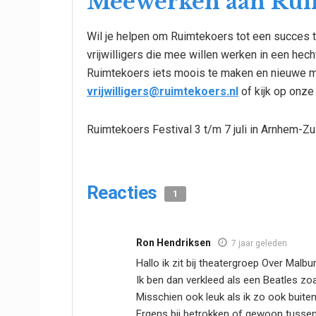
Meewerken aan Rui
Wil je helpen om Ruimtekoers tot een succes t
vrijwilligers die mee willen werken in een hech
Ruimtekoers iets moois te maken en nieuwe m
vrijwilligers@ruimtekoers.nl
of kijk op onze
Ruimtekoers Festival 3 t/m 7 juli in Arnhem-Z
Reacties
1
Ron Hendriksen
7 jaar geleden
Hallo ik zit bij theatergroep Over Malb
Ik ben dan verkleed als een Beatles zoa
Misschien ook leuk als ik zo ook buit
Ergens bij betrokken of gewoon tussen