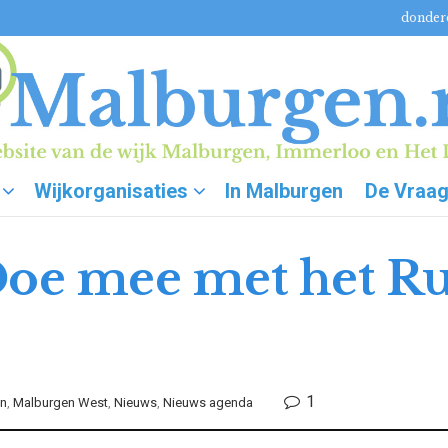
donderd
Wijkorganisaties
In Malburgen
De Vraa
– Doe mee met het R
1
en
,
Malburgen West
,
Nieuws
,
Nieuws agenda