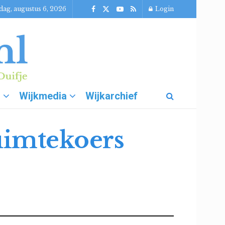
ag, augustus 6, 2026
Login
g
Wijkmedia
Wijkarchief
uimtekoers