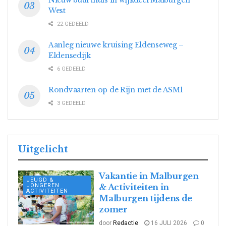
West
22 GEDEELD
Aanleg nieuwe kruising Eldenseweg –
Eldensedijk
6 GEDEELD
Rondvaarten op de Rijn met de ASM1
3 GEDEELD
Uitgelicht
Vakantie in Malburgen
JEUGD &
JONGEREN
& Activiteiten in
ACTIVITEITEN
Malburgen tijdens de
zomer
door
Redactie
16 JULI 2026
0