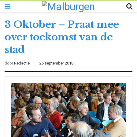
3 Oktober – Praat mee
over toekomst van de
stad
door
Redactie
26 september 2018