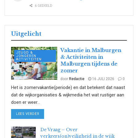
6 GEDEELD
Uitgelicht
Vakantie in Malburgen
JEUGD &
JONGEREN
& Activiteiten in
ACTIVITEITEN
Malburgen tijdens de
zomer
door
Redactie
16 JULI 2026
0
Het is zomervakantie(periode) en dat betekent dat naast
dat de wijkorganisaties & wijkmedia het wat rustiger aan
doen er weer...
DETAILS
LEES VERDER
De Vraag – Over
verkeers(on)veiligheid in de wijk