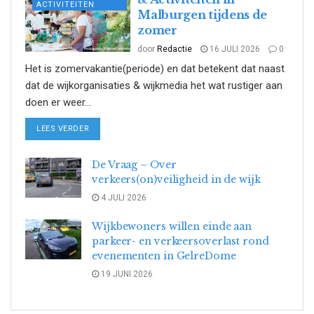
ACTIVITEITEN
Malburgen tijdens de
zomer
door
Redactie
16 JULI 2026
0
Het is zomervakantie(periode) en dat betekent dat naast
dat de wijkorganisaties & wijkmedia het wat rustiger aan
doen er weer...
DETAILS
LEES VERDER
De Vraag – Over
verkeers(on)veiligheid in de wijk
4 JULI 2026
Wijkbewoners willen einde aan
parkeer- en verkeersoverlast rond
evenementen in GelreDome
19 JUNI 2026