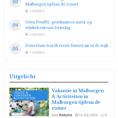
Malburgen tijdens de zomer
5 GEDEELD
Geen PostNL-postkantoor meer op
winkelcentrum Drieslag
6 GEDEELD
Dotterlaan wordt eerste fietsstraat in de wijk
7 GEDEELD
Uitgelicht
Vakantie in Malburgen
JEUGD &
JONGEREN
& Activiteiten in
ACTIVITEITEN
Malburgen tijdens de
zomer
door
Redactie
16 JULI 2026
0