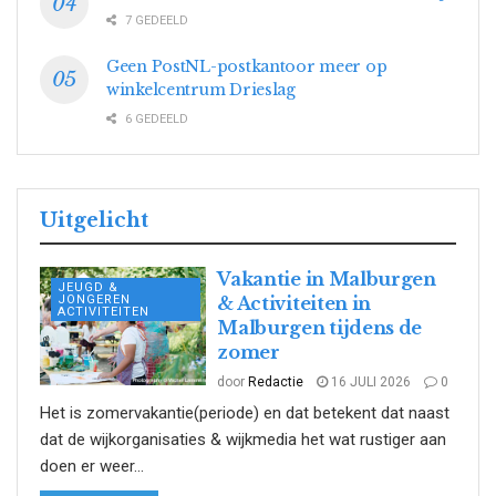
7 GEDEELD
Geen PostNL-postkantoor meer op
winkelcentrum Drieslag
6 GEDEELD
Uitgelicht
Vakantie in Malburgen
JEUGD &
JONGEREN
& Activiteiten in
ACTIVITEITEN
Malburgen tijdens de
zomer
door
Redactie
16 JULI 2026
0
Het is zomervakantie(periode) en dat betekent dat naast
dat de wijkorganisaties & wijkmedia het wat rustiger aan
doen er weer...