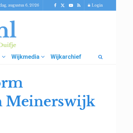
ag, augustus 6, 2026
Login
g
Wijkmedia
Wijkarchief
form
n Meinerswijk