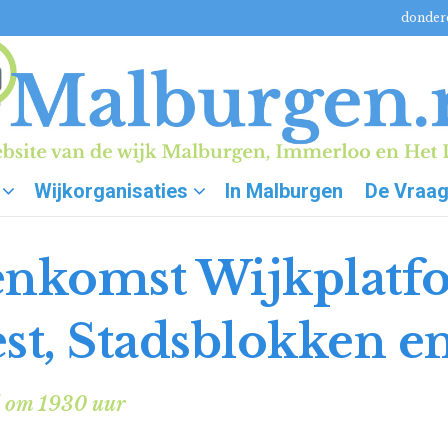
donderd
Wijkorganisaties
In Malburgen
De Vraa
jeenkomst Wijkplat
t, Stadsblokken e
l om 1930 uur