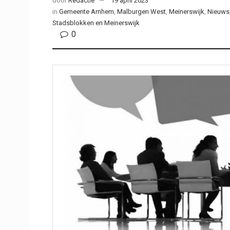
door
Redactie
19 april 2023
in
Gemeente Arnhem
,
Malburgen West
,
Meinerswijk
,
Nieuws
Stadsblokken en Meinerswijk
0