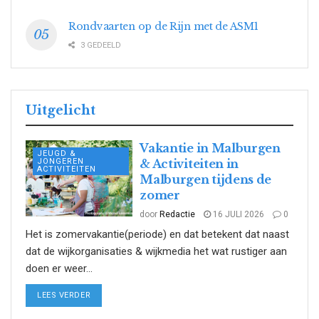
Rondvaarten op de Rijn met de ASM1
3 GEDEELD
Uitgelicht
Vakantie in Malburgen
JEUGD &
JONGEREN
& Activiteiten in
ACTIVITEITEN
Malburgen tijdens de
zomer
door
Redactie
16 JULI 2026
0
Het is zomervakantie(periode) en dat betekent dat naast
dat de wijkorganisaties & wijkmedia het wat rustiger aan
doen er weer...
DETAILS
LEES VERDER