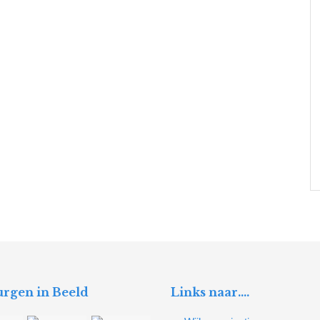
rgen in Beeld
Links naar….