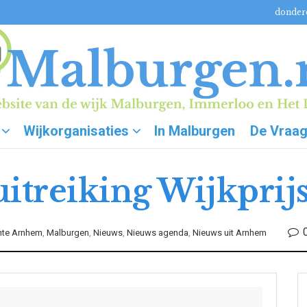
donderd
Wijkorganisaties
In Malburgen
De Vraa
itreiking Wijkprij
te Arnhem
,
Malburgen
,
Nieuws
,
Nieuws agenda
,
Nieuws uit Arnhem