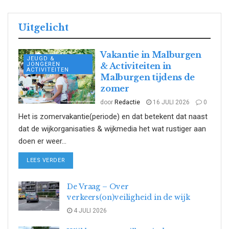
Uitgelicht
Vakantie in Malburgen
JEUGD &
JONGEREN
& Activiteiten in
ACTIVITEITEN
Malburgen tijdens de
zomer
door
Redactie
16 JULI 2026
0
Het is zomervakantie(periode) en dat betekent dat naast
dat de wijkorganisaties & wijkmedia het wat rustiger aan
doen er weer...
DETAILS
LEES VERDER
De Vraag – Over
verkeers(on)veiligheid in de wijk
4 JULI 2026