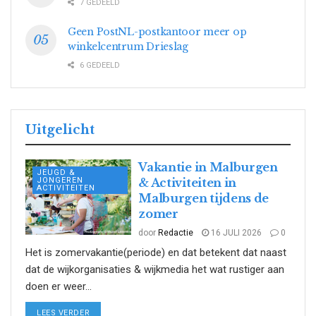
7 GEDEELD
Geen PostNL-postkantoor meer op
winkelcentrum Drieslag
6 GEDEELD
Uitgelicht
Vakantie in Malburgen
JEUGD &
JONGEREN
& Activiteiten in
ACTIVITEITEN
Malburgen tijdens de
zomer
door
Redactie
16 JULI 2026
0
Het is zomervakantie(periode) en dat betekent dat naast
dat de wijkorganisaties & wijkmedia het wat rustiger aan
doen er weer...
DETAILS
LEES VERDER