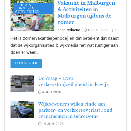
Vakantie in Malburgen
JEUGD &
JONGEREN
& Activiteiten in
ACTIVITEITEN
Malburgen tijdens de
zomer
door
Redactie
16 JULI 2026
0
Het is zomervakantie(periode) en dat betekent dat naast
dat de wijkorganisaties & wijkmedia het wat rustiger aan
doen er weer...
DETAILS
LEES VERDER
De Vraag – Over
verkeers(on)veiligheid in de wijk
4 JULI 2026
Wijkbewoners willen einde aan
parkeer- en verkeersoverlast rond
evenementen in GelreDome
19 JUNI 2026