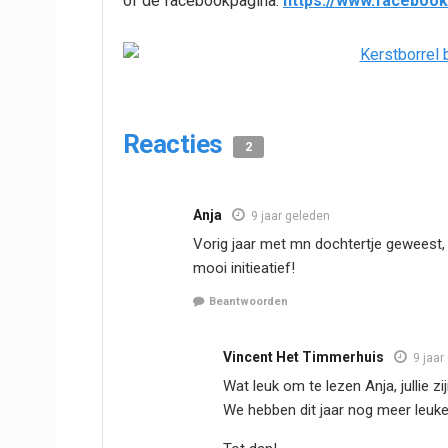
of de facebookpagina:
https://www.faceboo
Reacties
2
Anja
9 jaar geleden
Vorig jaar met mn dochtertje geweest,
mooi initieatief!
Beantwoorden
Vincent Het Timmerhuis
9 jaar
Wat leuk om te lezen Anja, jullie z
We hebben dit jaar nog meer leuke