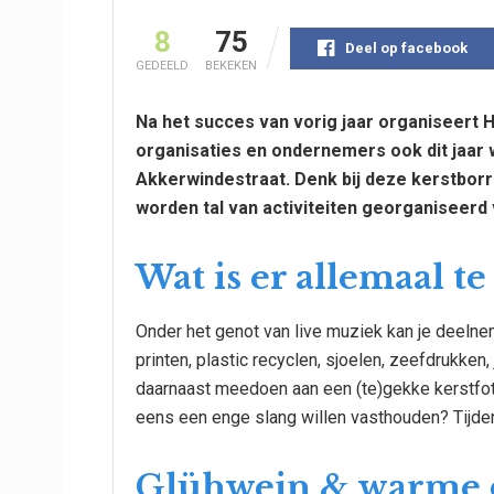
8
75
Deel op facebook
GEDEELD
BEKEKEN
Na het
succes
van vorig jaar organiseert
organisaties en ondernemers ook dit jaar 
Akkerwindestraat. Denk bij deze kerstborre
worden tal van activiteiten
georganiseerd
Wat is er allemaal t
Onder het genot van live muziek kan je deeln
printen, plastic recyclen, sjoelen, zeefdrukken
daarnaast meedoen aan een (te)gekke kerstfoto 
eens een enge slang willen vasthouden? Tijden
Glühwein & warme