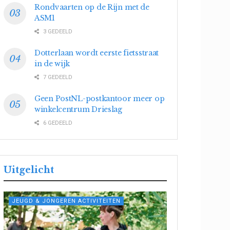
Rondvaarten op de Rijn met de
ASM1
3 GEDEELD
Dotterlaan wordt eerste fietsstraat
in de wijk
7 GEDEELD
Geen PostNL-postkantoor meer op
winkelcentrum Drieslag
6 GEDEELD
Uitgelicht
JEUGD & JONGEREN ACTIVITEITEN