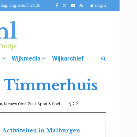
jdag, augustus 7, 2026
Login
g
Wijkmedia
Wijkarchief
et Timmerhuis
2
da
,
Nieuws Oost-Zuid
,
Sport & Spel
Activiteiten in Malburgen