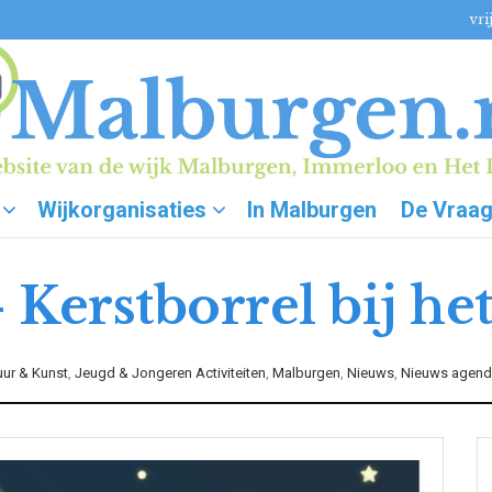
vri
Wijkorganisaties
In Malburgen
De Vraa
 Kerstborrel bij h
uur & Kunst
,
Jeugd & Jongeren Activiteiten
,
Malburgen
,
Nieuws
,
Nieuws agen