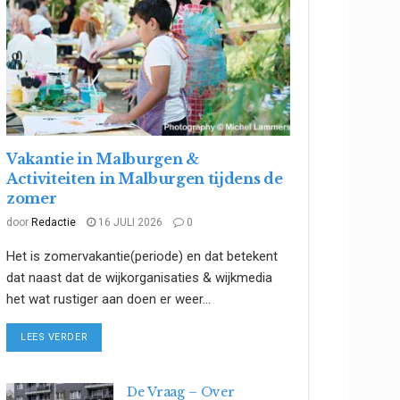
Vakantie in Malburgen &
Activiteiten in Malburgen tijdens de
zomer
door
Redactie
16 JULI 2026
0
Het is zomervakantie(periode) en dat betekent
dat naast dat de wijkorganisaties & wijkmedia
het wat rustiger aan doen er weer...
DETAILS
LEES VERDER
De Vraag – Over