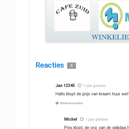
Reacties
5
Jan 12345
7 jaar geleden
Hallo klopt de prijs van kraam huur wel?
Beantwoorden
Michel
7 jaar geleden
Prijs klopt, de org. van de wijkda