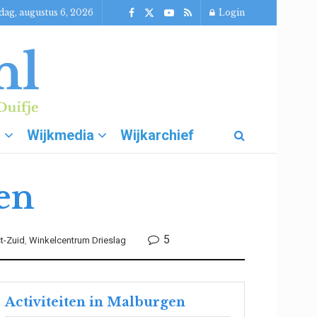
ag, augustus 6, 2026
Login
g
Wijkmedia
Wijkarchief
en
5
t-Zuid
,
Winkelcentrum Drieslag
Activiteiten in Malburgen