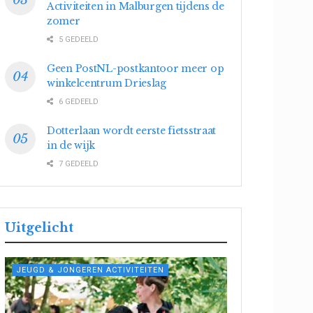
Activiteiten in Malburgen tijdens de
zomer
5 GEDEELD
Geen PostNL-postkantoor meer op
winkelcentrum Drieslag
6 GEDEELD
Dotterlaan wordt eerste fietsstraat
in de wijk
7 GEDEELD
Uitgelicht
JEUGD & JONGEREN ACTIVITEITEN