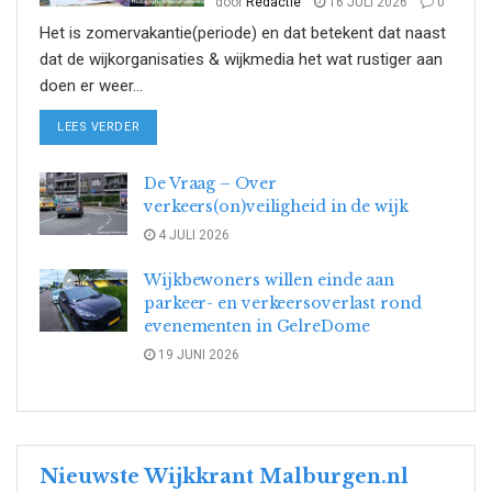
door
Redactie
16 JULI 2026
0
Het is zomervakantie(periode) en dat betekent dat naast
dat de wijkorganisaties & wijkmedia het wat rustiger aan
doen er weer...
DETAILS
LEES VERDER
De Vraag – Over
verkeers(on)veiligheid in de wijk
4 JULI 2026
Wijkbewoners willen einde aan
parkeer- en verkeersoverlast rond
evenementen in GelreDome
19 JUNI 2026
Nieuwste Wijkkrant Malburgen.nl