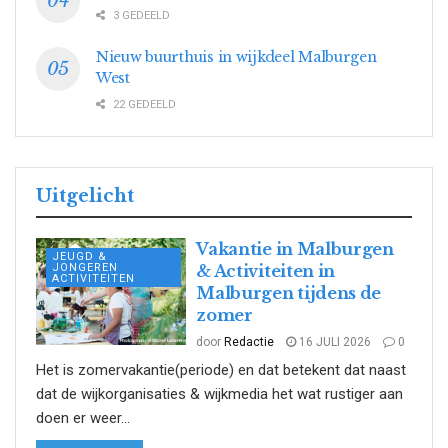
3 GEDEELD
Nieuw buurthuis in wijkdeel Malburgen
West
22 GEDEELD
Uitgelicht
Vakantie in Malburgen
JEUGD &
JONGEREN
& Activiteiten in
ACTIVITEITEN
Malburgen tijdens de
zomer
door
Redactie
16 JULI 2026
0
Het is zomervakantie(periode) en dat betekent dat naast
dat de wijkorganisaties & wijkmedia het wat rustiger aan
doen er weer...