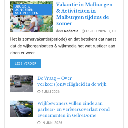
Vakantie in Malburgen
JEUGD &
JONGEREN
& Activiteiten in
ACTIVITEITEN
Malburgen tijdens de
zomer
door
Redactie
16 JULI 2026
0
Het is zomervakantie(periode) en dat betekent dat naast
dat de wijkorganisaties & wijkmedia het wat rustiger aan
doen er weer...
DETAILS
LEES VERDER
De Vraag – Over
verkeers(on)veiligheid in de wijk
4 JULI 2026
Wijkbewoners willen einde aan
parkeer- en verkeersoverlast rond
evenementen in GelreDome
19 JUNI 2026