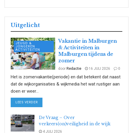
Uitgelicht
Vakantie in Malburgen
JEUGD &
JONGEREN
& Activiteiten in
ACTIVITEITEN
Malburgen tijdens de
zomer
door
Redactie
16 JULI 2026
0
Het is zomervakantie(periode) en dat betekent dat naast
dat de wijkorganisaties & wijkmedia het wat rustiger aan
doen er weer...
DETAILS
LEES VERDER
De Vraag – Over
verkeers(on)veiligheid in de wijk
4 JULI 2026