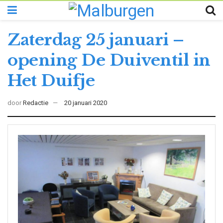
Zaterdag 25 januari –
opening De Duiventil in
Het Duifje
door
Redactie
20 januari 2020