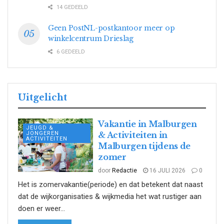
14 GEDEELD
Geen PostNL-postkantoor meer op
winkelcentrum Drieslag
6 GEDEELD
Uitgelicht
Vakantie in Malburgen
JEUGD &
JONGEREN
& Activiteiten in
ACTIVITEITEN
Malburgen tijdens de
zomer
door
Redactie
16 JULI 2026
0
Het is zomervakantie(periode) en dat betekent dat naast
dat de wijkorganisaties & wijkmedia het wat rustiger aan
doen er weer...