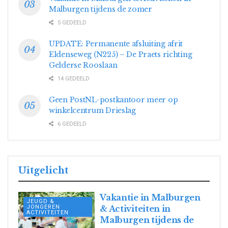
Malburgen tijdens de zomer
5 GEDEELD
UPDATE: Permanente afsluiting afrit
Eldenseweg (N225) – De Praets richting
Gelderse Rooslaan
14 GEDEELD
Geen PostNL-postkantoor meer op
winkelcentrum Drieslag
6 GEDEELD
Uitgelicht
Vakantie in Malburgen
JEUGD &
JONGEREN
& Activiteiten in
ACTIVITEITEN
Malburgen tijdens de