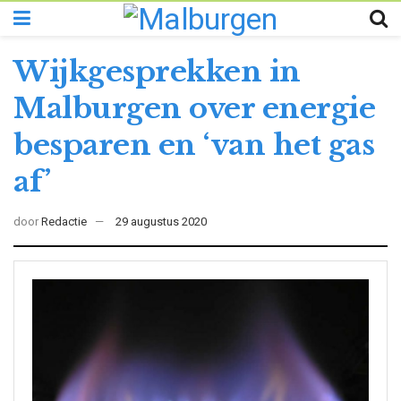
Wijkgesprekken in
Malburgen over energie
besparen en ‘van het gas
af’
door
Redactie
29 augustus 2020