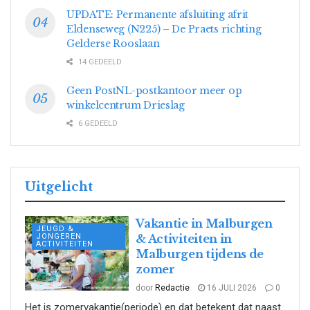
UPDATE: Permanente afsluiting afrit
Eldenseweg (N225) – De Praets richting
Gelderse Rooslaan
14 GEDEELD
Geen PostNL-postkantoor meer op
winkelcentrum Drieslag
6 GEDEELD
Uitgelicht
Vakantie in Malburgen
JEUGD &
JONGEREN
& Activiteiten in
ACTIVITEITEN
Malburgen tijdens de
zomer
door
Redactie
16 JULI 2026
0
Het is zomervakantie(periode) en dat betekent dat naast