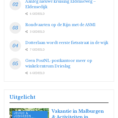
Aanleg nieuwe kruising Eldenseweg –
Eldensedijk
6 GEDEELD
Rondvaarten op de Rijn met de ASM1
3 GEDEELD
Dotterlaan wordt eerste fietsstraat in de wijk
7 GEDEELD
Geen PostNL-postkantoor meer op
winkelcentrum Drieslag
6 GEDEELD
Uitgelicht
Vakantie in Malburgen
JEUGD &
JONGEREN
& Activiteiten in