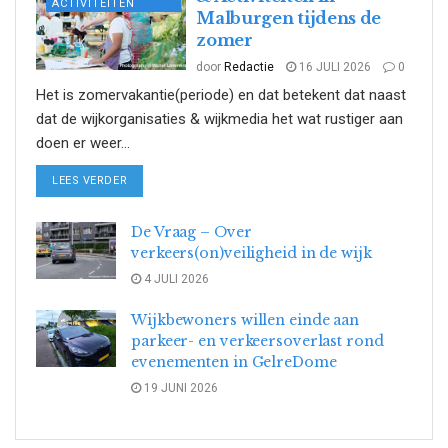
ACTIVITEITEN
Malburgen tijdens de
zomer
door
Redactie
16 JULI 2026
0
Het is zomervakantie(periode) en dat betekent dat naast
dat de wijkorganisaties & wijkmedia het wat rustiger aan
doen er weer...
DETAILS
LEES VERDER
De Vraag – Over
verkeers(on)veiligheid in de wijk
4 JULI 2026
Wijkbewoners willen einde aan
parkeer- en verkeersoverlast rond
evenementen in GelreDome
19 JUNI 2026