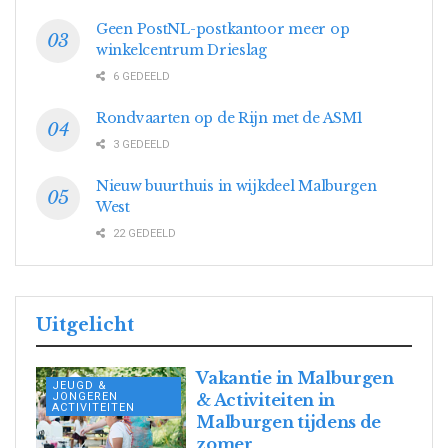
Geen PostNL-postkantoor meer op
winkelcentrum Drieslag
6 GEDEELD
Rondvaarten op de Rijn met de ASM1
3 GEDEELD
Nieuw buurthuis in wijkdeel Malburgen
West
22 GEDEELD
Uitgelicht
Vakantie in Malburgen
JEUGD &
JONGEREN
& Activiteiten in
ACTIVITEITEN
Malburgen tijdens de
zomer