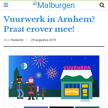
Vuurwerk in Arnhem?
Praat erover mee!
door
Redactie
29 augustus 2019