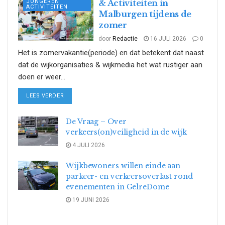
JONGEREN
& Activiteiten in
ACTIVITEITEN
Malburgen tijdens de
zomer
door
Redactie
16 JULI 2026
0
Het is zomervakantie(periode) en dat betekent dat naast
dat de wijkorganisaties & wijkmedia het wat rustiger aan
doen er weer...
DETAILS
LEES VERDER
De Vraag – Over
verkeers(on)veiligheid in de wijk
4 JULI 2026
Wijkbewoners willen einde aan
parkeer- en verkeersoverlast rond
evenementen in GelreDome
19 JUNI 2026