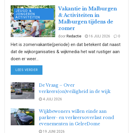
Vakantie in Malburgen
JEUGD &
JONGEREN
& Activiteiten in
ACTIVITEITEN
Malburgen tijdens de
zomer
door
Redactie
16 JULI 2026
0
Het is zomervakantie(periode) en dat betekent dat naast
dat de wijkorganisaties & wijkmedia het wat rustiger aan
doen er weer...
DETAILS
LEES VERDER
De Vraag – Over
verkeers(on)veiligheid in de wijk
4 JULI 2026
Wijkbewoners willen einde aan
parkeer- en verkeersoverlast rond
evenementen in GelreDome
19 JUNI 2026