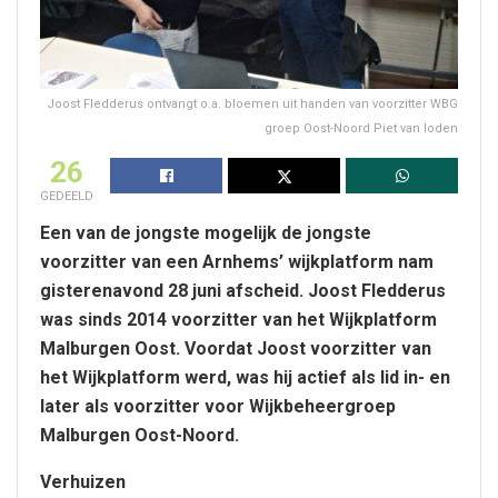
Joost Fledderus ontvangt o.a. bloemen uit handen van voorzitter WBG
groep Oost-Noord Piet van loden
26
GEDEELD
Een van de jongste mogelijk de jongste
voorzitter van een Arnhems’ wijkplatform nam
gisterenavond 28 juni afscheid. Joost Fledderus
was sinds 2014 voorzitter van het Wijkplatform
Malburgen Oost. Voordat Joost voorzitter van
het Wijkplatform werd, was hij actief als lid in- en
later als voorzitter voor Wijkbeheergroep
Malburgen Oost-Noord.
Verhuizen