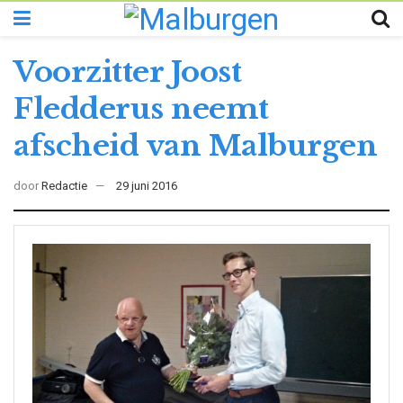
Voorzitter Joost
Fledderus neemt
afscheid van Malburgen
door
Redactie
29 juni 2016