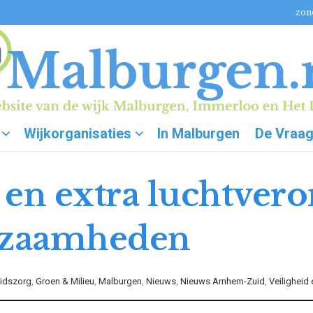
zon
Wijkorganisaties
In Malburgen
De Vraa
en extra luchtvero
kzaamheden
idszorg
,
Groen & Milieu
,
Malburgen
,
Nieuws
,
Nieuws Arnhem-Zuid
,
Veiligheid