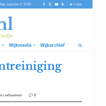
dag, augustus 9, 2026
Login
g
Wijkmedia
Wijkarchief
ntreiniging
6
 en Leefbaarheid