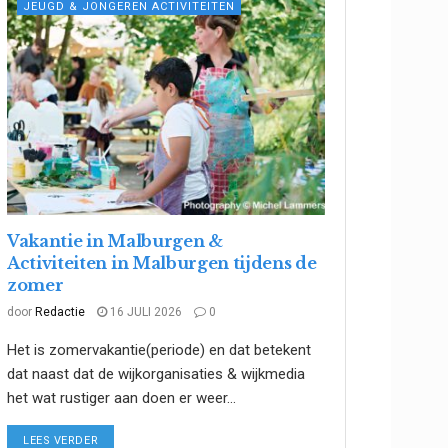
JEUGD & JONGEREN ACTIVITEITEN
Vakantie in Malburgen &
Activiteiten in Malburgen tijdens de
zomer
door
Redactie
16 JULI 2026
0
Het is zomervakantie(periode) en dat betekent
dat naast dat de wijkorganisaties & wijkmedia
het wat rustiger aan doen er weer...
DETAILS
LEES VERDER