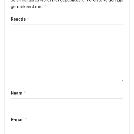
Je e-mailadres wordt niet gepubliceerd.
Vereiste velden zijn
*
gemarkeerd met
*
Reactie
*
Naam
*
E-mail