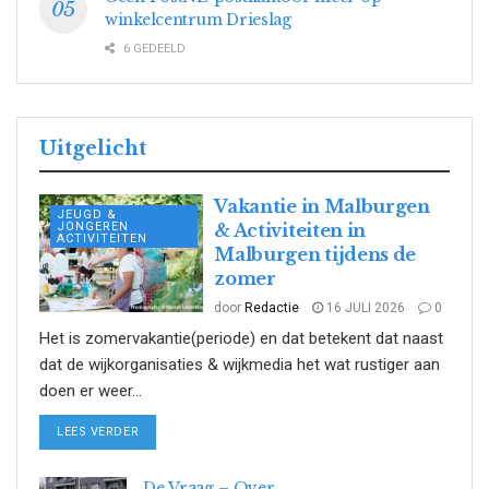
winkelcentrum Drieslag
6 GEDEELD
Uitgelicht
Vakantie in Malburgen
JEUGD &
JONGEREN
& Activiteiten in
ACTIVITEITEN
Malburgen tijdens de
zomer
door
Redactie
16 JULI 2026
0
Het is zomervakantie(periode) en dat betekent dat naast
dat de wijkorganisaties & wijkmedia het wat rustiger aan
doen er weer...
DETAILS
LEES VERDER
De Vraag – Over