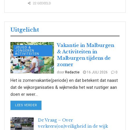
22 GEDEELD
Uitgelicht
Vakantie in Malburgen
JEUGD &
JONGEREN
& Activiteiten in
ACTIVITEITEN
Malburgen tijdens de
zomer
door
Redactie
16 JULI 2026
0
Het is zomervakantie(periode) en dat betekent dat naast
dat de wijkorganisaties & wijkmedia het wat rustiger aan
doen er weer...
DETAILS
LEES VERDER
De Vraag – Over
verkeers(on)veiligheid in de wijk