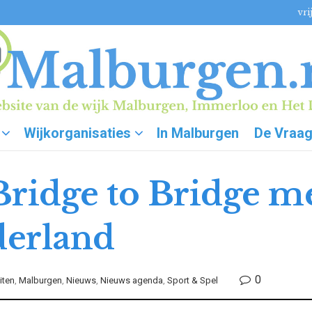
vri
Wijkorganisaties
In Malburgen
De Vraa
Bridge to Bridge m
derland
0
iten
,
Malburgen
,
Nieuws
,
Nieuws agenda
,
Sport & Spel