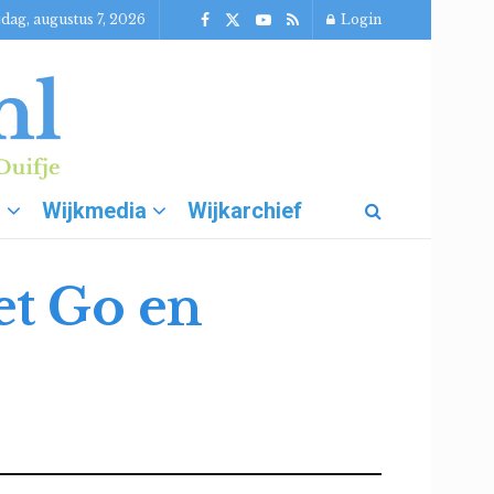
jdag, augustus 7, 2026
Login
g
Wijkmedia
Wijkarchief
et Go en