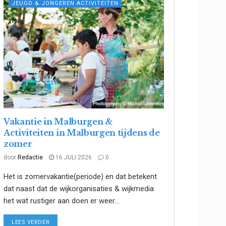
JEUGD & JONGEREN ACTIVITEITEN
Vakantie in Malburgen &
Activiteiten in Malburgen tijdens de
zomer
door
Redactie
16 JULI 2026
0
Het is zomervakantie(periode) en dat betekent
dat naast dat de wijkorganisaties & wijkmedia
het wat rustiger aan doen er weer...
DETAILS
LEES VERDER