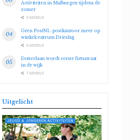
Activiteiten in Malburgen tijdens de
zomer
5 GEDEELD
Geen PostNL-postkantoor meer op
winkelcentrum Drieslag
6 GEDEELD
Dotterlaan wordt eerste fietsstraat
in de wijk
7 GEDEELD
Uitgelicht
JEUGD & JONGEREN ACTIVITEITEN