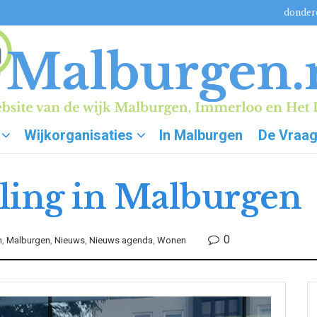
donderd
Wijkorganisaties
In Malburgen
De Vraa
ling in Malburgen
0
m
,
Malburgen
,
Nieuws
,
Nieuws agenda
,
Wonen