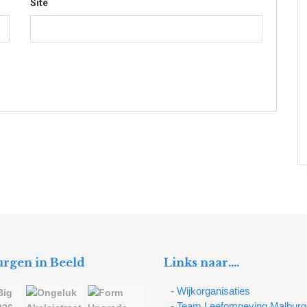
Site
rgen in Beeld
Links naar….
- Wijkorganisaties
- Team Leefomgeving Malbur