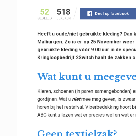
52
518
Deel op facebook
GEDEELD
BEKEKEN
Heeft u oude/niet gebruikte kleding? Dan k
Malburgen. Zo is er op 25 November weer e
gebruikte kleding vóór 9.00 uur in de speci
Kringloopbedrijf 2Switch haalt de zakken 
Wat kunt u meegev
Kleren, schoenen (in paren samengebonden) e
gordijnen. Wat u
niet
mee mag geven, is zwaar v
horen bij het restafval. Vloerbedekking hoort bi
ABC kunt u lezen wat er precies wel en wat er n
Geen textielzak?