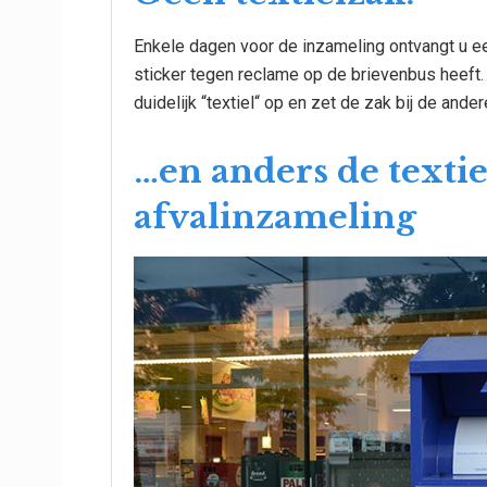
Enkele dagen voor de inzameling ontvangt u ee
sticker tegen reclame op de brievenbus heeft. 
duidelijk “textiel“ op en zet de zak bij de ande
…en anders de textie
afvalinzameling