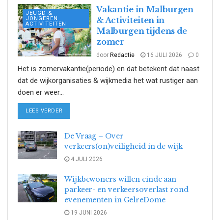
Vakantie in Malburgen
JEUGD &
JONGEREN
& Activiteiten in
ACTIVITEITEN
Malburgen tijdens de
zomer
door
Redactie
16 JULI 2026
0
Het is zomervakantie(periode) en dat betekent dat naast
dat de wijkorganisaties & wijkmedia het wat rustiger aan
doen er weer...
DETAILS
LEES VERDER
De Vraag – Over
verkeers(on)veiligheid in de wijk
4 JULI 2026
Wijkbewoners willen einde aan
parkeer- en verkeersoverlast rond
evenementen in GelreDome
19 JUNI 2026