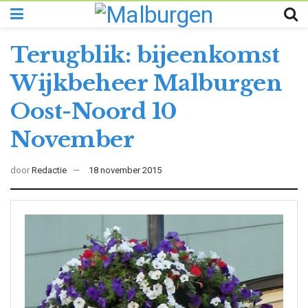
Terugblik: bijeenkomst
Wijkbeheer Malburgen
Oost-Noord 10
November
door
Redactie
18 november 2015