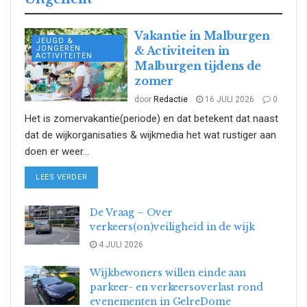
Vakantie in Malburgen
JEUGD &
JONGEREN
& Activiteiten in
ACTIVITEITEN
Malburgen tijdens de
zomer
door
Redactie
16 JULI 2026
0
Het is zomervakantie(periode) en dat betekent dat naast
dat de wijkorganisaties & wijkmedia het wat rustiger aan
doen er weer...
DETAILS
LEES VERDER
De Vraag – Over
verkeers(on)veiligheid in de wijk
4 JULI 2026
Wijkbewoners willen einde aan
parkeer- en verkeersoverlast rond
evenementen in GelreDome