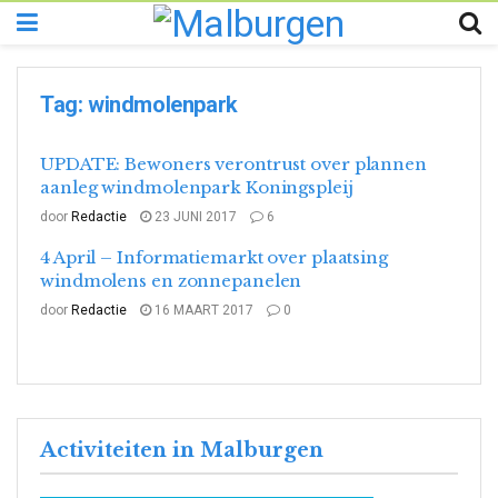
Tag:
windmolenpark
UPDATE: Bewoners verontrust over plannen
aanleg windmolenpark Koningspleij
door
Redactie
23 JUNI 2017
6
4 April – Informatiemarkt over plaatsing
windmolens en zonnepanelen
door
Redactie
16 MAART 2017
0
Activiteiten in Malburgen