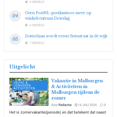
5 GEDEELD
Geen PostNL-postkantoor meer op
winkelcentrum Drieslag
6 GEDEELD
Dotterlaan wordt eerste fietsstraat in de wijk
7 GEDEELD
Uitgelicht
Vakantie in Malburgen
JEUGD &
JONGEREN
& Activiteiten in
ACTIVITEITEN
Malburgen tijdens de
zomer
door
Redactie
16 JULI 2026
0
Het is zomervakantie(periode) en dat betekent dat naast