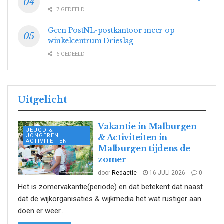
7 GEDEELD
Geen PostNL-postkantoor meer op
winkelcentrum Drieslag
6 GEDEELD
Uitgelicht
Vakantie in Malburgen
JEUGD &
JONGEREN
& Activiteiten in
ACTIVITEITEN
Malburgen tijdens de
zomer
door
Redactie
16 JULI 2026
0
Het is zomervakantie(periode) en dat betekent dat naast
dat de wijkorganisaties & wijkmedia het wat rustiger aan
doen er weer...