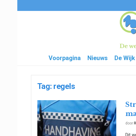
Voorpagina
Nieuws
De Wijk
Tag:
regels
St
ma
door
R
Dit w