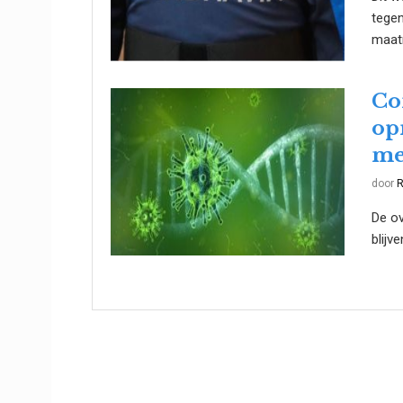
tegen
maatr
Co
op
me
door
R
De ov
blijv