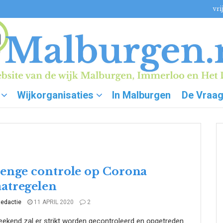
vri
Wijkorganisaties
In Malburgen
De Vraa
renge controle op Corona
atregelen
edactie
11 APRIL 2020
2
eekend zal er strikt worden gecontroleerd en opgetreden