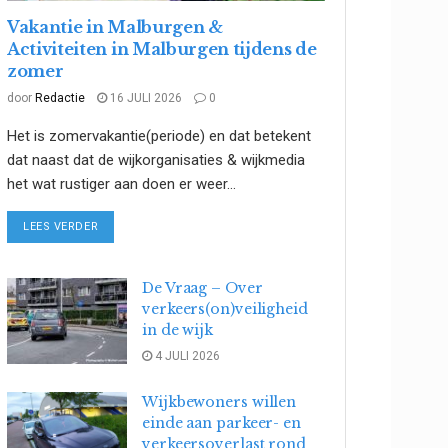
Vakantie in Malburgen &
Activiteiten in Malburgen tijdens de
zomer
door
Redactie
16 JULI 2026
0
Het is zomervakantie(periode) en dat betekent
dat naast dat de wijkorganisaties & wijkmedia
het wat rustiger aan doen er weer...
DETAILS
LEES VERDER
De Vraag – Over
verkeers(on)veiligheid
in de wijk
4 JULI 2026
Wijkbewoners willen
einde aan parkeer- en
verkeersoverlast rond